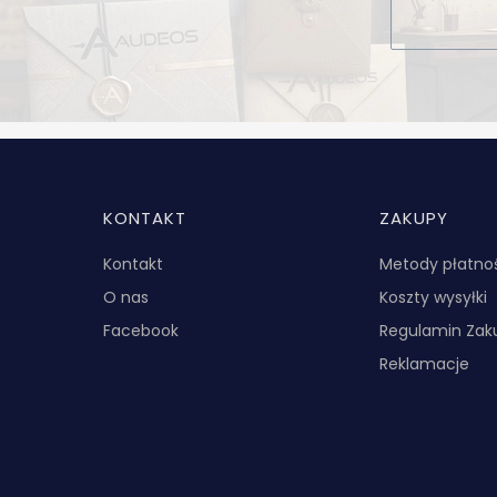
Linki w stopce
KONTAKT
ZAKUPY
Kontakt
Metody płatno
O nas
Koszty wysyłki
Facebook
Regulamin Za
Reklamacje