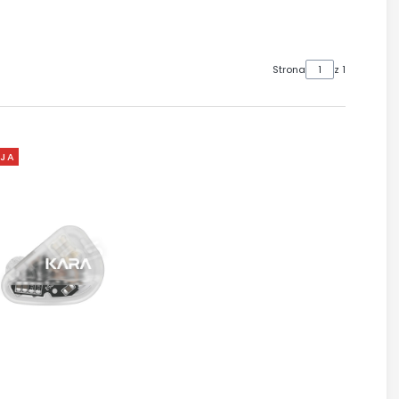
Strona
z 1
JA