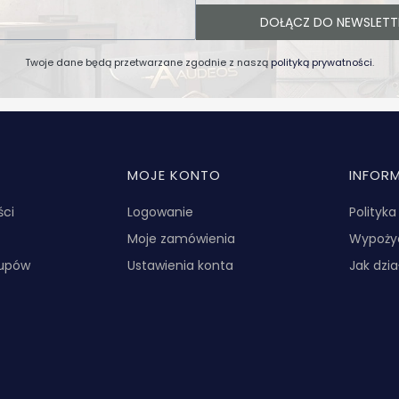
DOŁĄCZ DO NEWSLETT
Twoje dane będą przetwarzane zgodnie z naszą
polityką prywatności
.
MOJE KONTO
INFOR
ści
Logowanie
Polityk
Moje zamówienia
Wypożyc
kupów
Ustawienia konta
Jak dzi