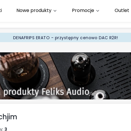
i
Nowe produkty
Promocje
Outlet
65
.pl
DENAFRIPS ERATO - przystępny cenowo DAC R2R!
chjim
y:
3