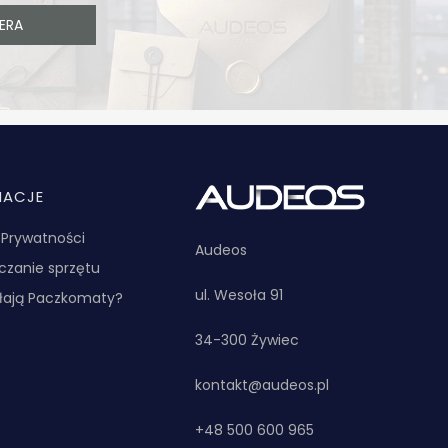
ERA
MACJE
a Prywatności
Audeos
zanie sprzętu
ul. Wesoła 91
ałają Paczkomaty?
34-300 Żywiec
kontakt@audeos.pl
+48 500 600 965