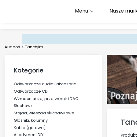
Menu
Nasze mark
Infolinia:
+48 500 600 9
E-mail:
kontakt@audeos
Audeos
Tanchjim
Kategorie
Odtwarzacze audio i akcesoria
Odtwarzacze CD
Wzmacniacze, przetworniki DAC
Słuchawki
Stojaki, wieszaki słuchawkowe
Tan
Głośniki, kolumny
Kable (gotowe)
Asortyment DIY
Produkt