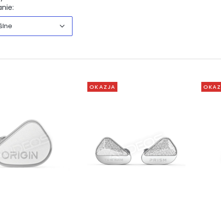
Domyślne
nie:
ślne
OKAZJA
OKAZ