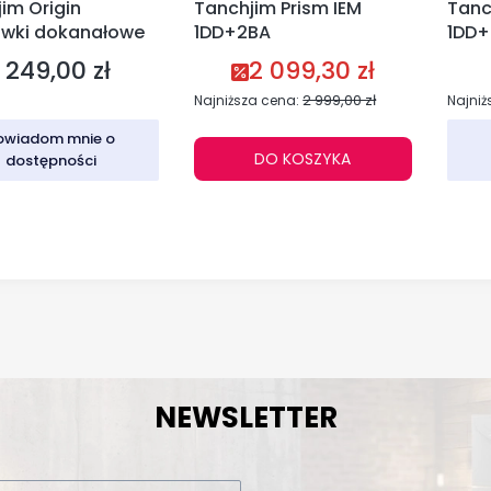
im Origin
Tanchjim Prism IEM
Tanc
awki dokanałowe
1DD+2BA
1DD
1 249,00 zł
2 099,30 zł
Cena
Cena promocyjna
2 999,00 zł
Najniższa cena:
Najniż
owiadom mnie o
DO KOSZYKA
dostępności
NEWSLETTER