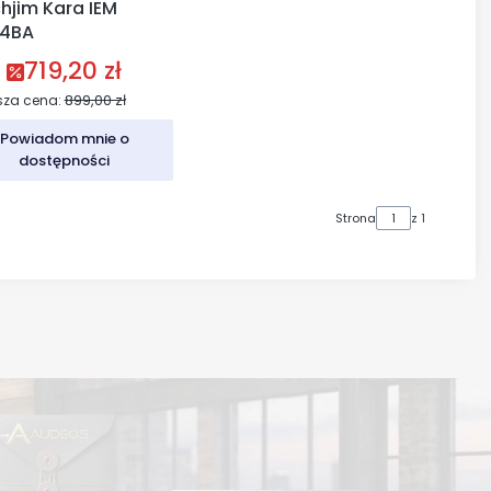
hjim Kara IEM
+4BA
719,20 zł
Cena promocyjna
899,00 zł
sza cena:
Powiadom mnie o
dostępności
Strona
z 1