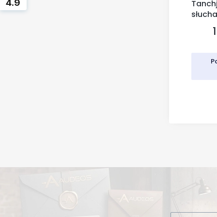
4.9
Tanchj
słuch
P