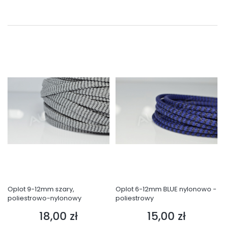
Oplot 9-12mm szary,
Oplot 6-12mm BLUE nylonowo -
poliestrowo-nylonowy
poliestrowy
18,00 zł
15,00 zł
Cena
Cena