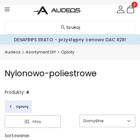
Produ
Szukaj
DENAFRIPS ERATO - przystępny cenowo DAC R2R!
Audeos
Asortyment DIY
Oploty
Nylonowo-poliestrowe
Produkty:
4
Oploty
Domyślne
Filtry
Domyślne
Sortowanie: