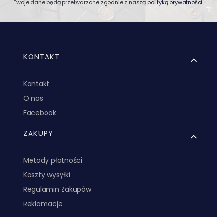
Twoje dane będą przetwarzane zgodnie z naszą
polityką prywatności
.
Linki w stopce
KONTAKT
Kontakt
O nas
Facebook
ZAKUPY
Metody płatności
Koszty wysyłki
Regulamin Zakupów
Reklamacje