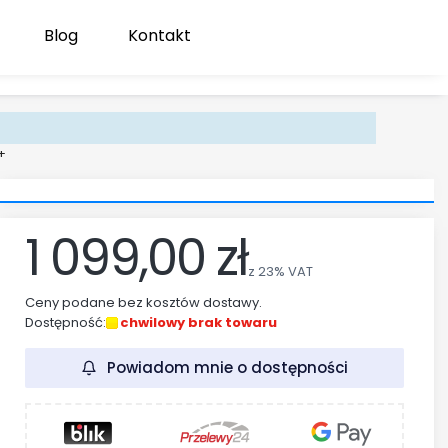
Blog
Kontakt
Produk
Zaloguj się
Koszyk
+
1 099,00 zł
z
23%
VAT
Ceny podane bez kosztów dostawy.
Dostępność:
chwilowy brak towaru
Powiadom mnie o dostępności