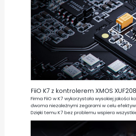
FiiO K7 z kontrolerem XMOS XUF20
Firma FiiO w K7 wykorzystała wysokiej jakości 
dwoma niezależnymi zegarami w celu efektywne
Dzięki temu K7 bez problemu wspiera wszystki