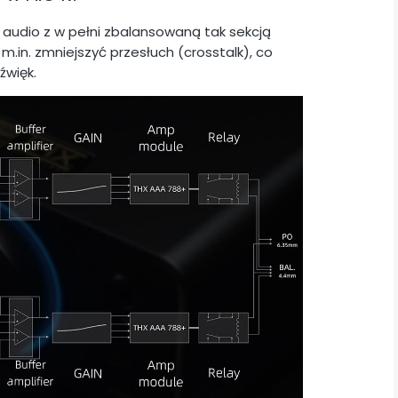
 audio z w pełni zbalansowaną tak sekcją
 m.in. zmniejszyć przesłuch (crosstalk), co
źwięk.