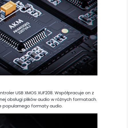
8
kontroler USB XMOS XUF208. Współpracuje on z
j obsługi plików audio w różnych formatach.
e popularnego formaty audio.