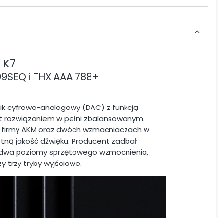
O K7
9SEQ i THX AAA 788+
ik cyfrowo-analogowy (DAC) z funkcją
t rozwiązaniem w pełni zbalansowanym.
firmy AKM oraz dwóch wzmacniaczach w
etną jakość dźwięku. Producent zadbał
 dwa poziomy sprzętowego wzmocnienia,
y trzy tryby wyjściowe.