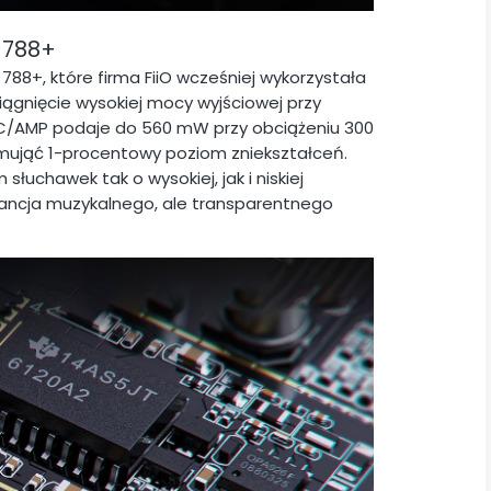
 788+
8+, które firma FiiO wcześniej wykorzystała
ągnięcie wysokiej mocy wyjściowej przy
DAC/AMP podaje do 560 mW przy obciążeniu 300
ymująć 1-procentowy poziom zniekształceń.
słuchawek tak o wysokiej, jak i niskiej
ancja muzykalnego, ale transparentnego