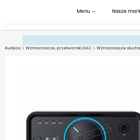
Menu
Nasze mark
Infolinia:
+48 500 600 9
E-mail:
kontakt@audeos
Audeos
Wzmacniacze, przetworniki DAC
Wzmacniacze słuch