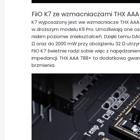
FiiO K7 ze wzmacniaczami THX AAA
K7 wyposażony jest we wzmacniacze THX AAA 78
w droższym modelu K9 Pro. Umożliwiają one osi
niskim poziomie zniekształceń. Dzięki temu 
Ω oraz do 2000 mW przy obciążeniu 32 Ω utrz
FiiO K7 świetnie radzi sobie więc z napędzaniem 
impedancji. THX AAA 788+ to dodatkowo gwar
brzmienia.