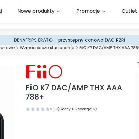
i
Nowe produkty
Promocje
Outlet
65
.pl
DENAFRIPS ERATO - przystępny cenowo DAC R2R!
awkowe
Wzmacniacze stacjonarne
FiiO K7 DAC/AMP THX AAA 788
FiiO K7 DAC/AMP THX AAA
788+
0.00
(Oceny: 0 Recenzje: 0)
Przejdź do sekcji Opinie