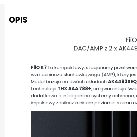
OPIS
Fii
DAC/AMP z 2 x AK449
FiiO K7
to kompaktowy, stacjonarny przetworn
wzmacniacza słuchawkowego (AMP), który jes
Model bazuje na dwóch układach
AK4493SEQ
technologii
THX AAA 788+
, co gwarantuje świ
dodatkowo o inteligentne systemy ochronne,
impulsowy zasilacz o niskim poziomie szumu cz