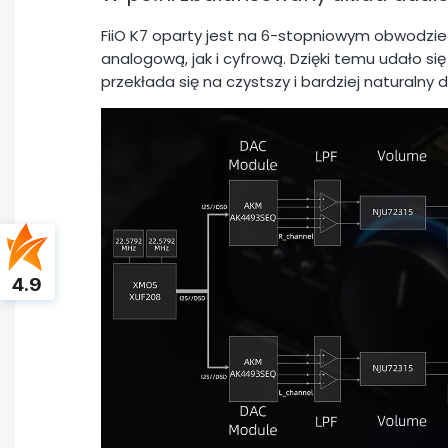
FiiO K7 oparty jest na 6-stopniowym obwodzie
analogową, jak i cyfrową. Dzięki temu udało się
przekłada się na czystszy i bardziej naturalny d
4.9