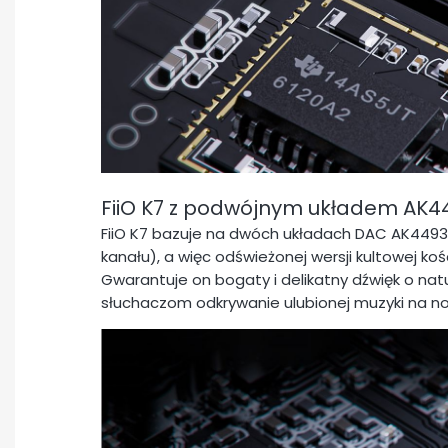
FiiO K7 z podwójnym układem AK
FiiO K7 bazuje na dwóch układach DAC AK4493
kanału), a więc odświeżonej wersji kultowej koś
Gwarantuje on bogaty i delikatny dźwięk o natu
słuchaczom odkrywanie ulubionej muzyki na n