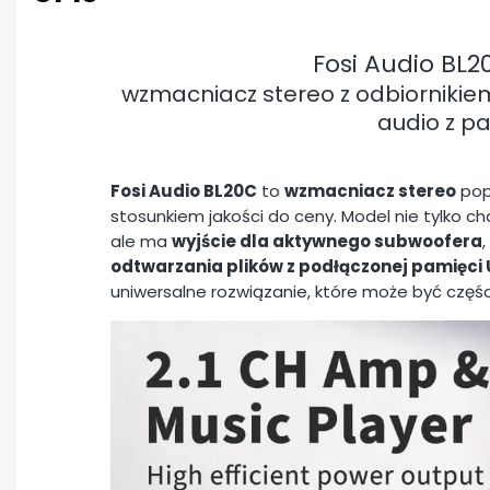
Fosi Audio BL2
wzmacniacz stereo z odbiornikiem
audio z p
Fosi Audio BL20C
to
wzmacniacz stereo
popu
stosunkiem jakości do ceny. Model nie tylko c
ale ma
wyjście dla aktywnego subwoofera
,
odtwarzania plików z podłączonej pamięci
uniwersalne rozwiązanie, które może być częś