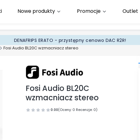
i
Nowe produkty
Promocje
Outlet
65
.pl
DENAFRIPS ERATO - przystępny cenowo DAC R2R!
Fosi Audio BL20C wzmacniacz stereo
Fosi Audio BL20C
wzmacniacz stereo
0.00
(Oceny: 0 Recenzje: 0)
Przejdź do sekcji Opinie