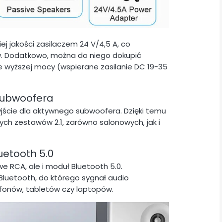
j jakości zasilaczem 24 V/4,5 A, co
w. Dodatkowo, można do niego dokupić
cie wyższej mocy (wspierane zasilanie DC 19-35
subwoofera
jście dla aktywnego subwoofera. Dzięki temu
h zestawów 2.1, zarówno salonowych, jak i
uetooth 5.0
e RCA, ale i moduł Bluetooth 5.0.
Bluetooth, do którego sygnał audio
onów, tabletów czy laptopów.