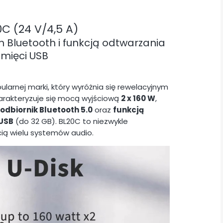
0C (24 V/4,5 A)
 Bluetooth i funkcją odtwarzania
amięci USB
larnej marki, który wyróżnia się rewelacyjnym
harakteryzuje się mocą wyjściową
2 x 160 W
,
odbiornik Bluetooth 5.0
oraz
funkcją
 USB
(do 32 GB). BL20C to niezwykle
cią wielu systemów audio.