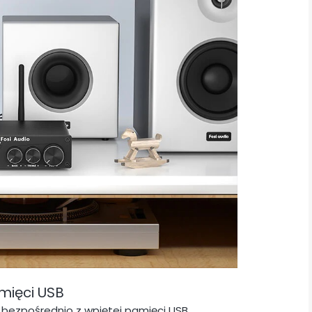
mięci USB
 bezpośrednio z wpiętej pamięci USB.