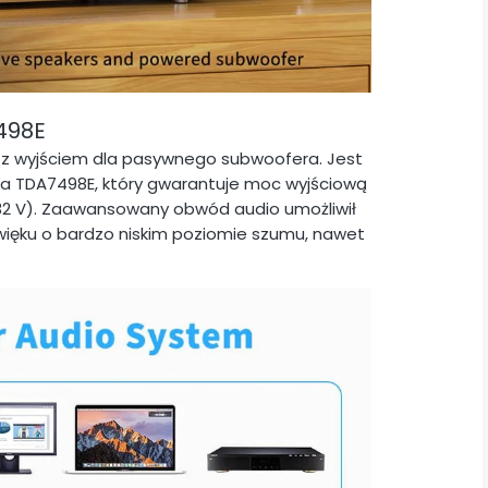
498E
o z wyjściem dla pasywnego subwoofera. Jest
a TDA7498E, który gwarantuje moc wyjściową
 32 V). Zaawansowany obwód audio umożliwił
więku o bardzo niskim poziomie szumu, nawet