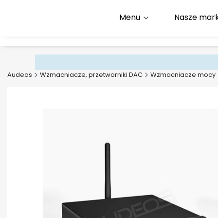
Menu
Nasze mark
Infolinia:
+48 500 600 9
E-mail:
kontakt@audeos
Audeos
Wzmacniacze, przetworniki DAC
Wzmacniacze mocy