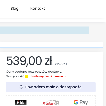
Blog
Kontakt
Produk
Zaloguj się
Koszyk
539,00 zł
z
23%
VAT
Ceny podane bez kosztów dostawy.
Dostępność:
chwilowy brak towaru
Powiadom mnie o dostępności