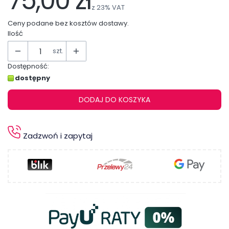
75,00 zł
z
23%
VAT
Ceny podane bez kosztów dostawy.
Ilość
szt.
Dostępność:
dostępny
DODAJ DO KOSZYKA
Zadzwoń i zapytaj