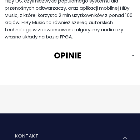
HiBy OS, czyli niezwykle popularnego systemu dla
przenośnych odtwarzaczy, oraz aplikacji mobilnej HiBy
Music, z której korzysta 2 mln użytkowników z ponad 100
krajów. HiBy Music to również szereg autorskich
technologii, w zaawansowane algorytmy audio czy
własne układy na bazie FPGA.
OPINIE
Linki w stopce
KONTAKT