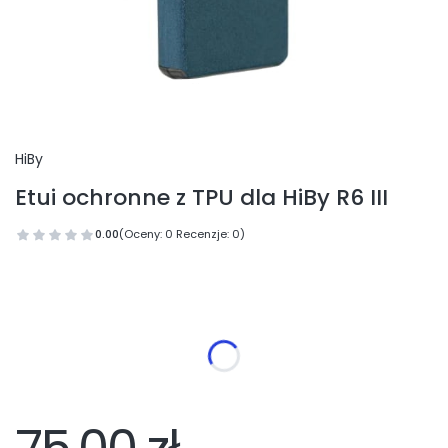
HiBy
Etui ochronne z TPU dla HiBy R6 III
0.00
(Oceny: 0 Recenzje: 0)
Przejdź do sekcji Opinie
Wybierz wariant produktu:
Poszczególne warianty mogą różnić się ceną
*
Kolor
Wybierz