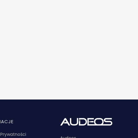
MACJE
a Prywatności
Audeos