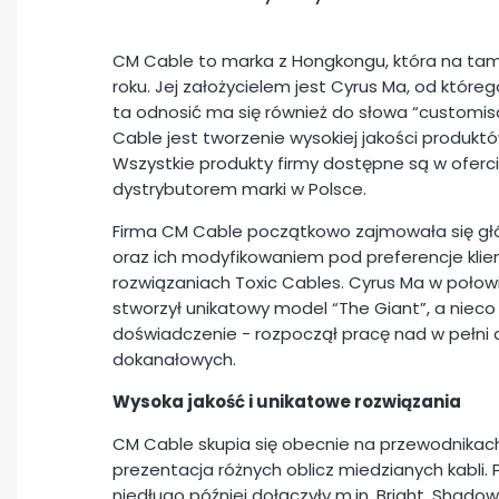
CM Cable to marka z Hongkongu, która na tamt
roku. Jej założycielem jest Cyrus Ma, od któreg
ta odnosić ma się również do słowa “customis
Cable jest tworzenie wysokiej jakości produktó
Wszystkie produkty firmy dostępne są w oferci
dystrybutorem marki w Polsce.
Firma CM Cable początkowo zajmowała się gł
oraz ich modyfikowaniem pod preferencje klie
rozwiązaniach Toxic Cables. Cyrus Ma w połow
stworzył unikatowy model “The Giant”, a nieco
doświadczenie - rozpoczął pracę nad w pełni 
dokanałowych.
Wysoka jakość i unikatowe rozwiązania
CM Cable skupia się obecnie na przewodnikach 
prezentacja różnych oblicz miedzianych kabli. 
niedługo później dołączyły m.in. Bright, Shado