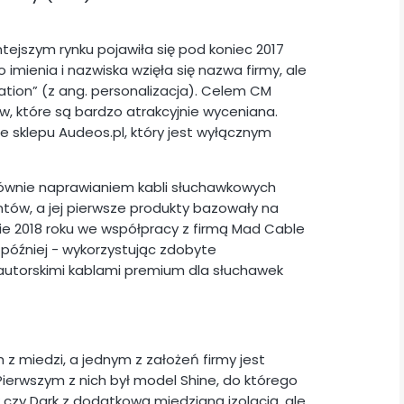
ejszym rynku pojawiła się pod koniec 2017
o imienia i nazwiska wzięła się nazwa firmy, ale
ation” (z ang. personalizacja). Celem CM
w, które są bardzo atrakcyjnie wyceniana.
e sklepu Audeos.pl, który jest wyłącznym
ównie naprawianiem kabli słuchawkowych
ntów, a jej pierwsze produkty bazowały na
ie 2018 roku we współpracy z firmą Mad Cable
 później - wykorzystując zdobyte
autorskimi kablami premium dla słuchawek
z miedzi, a jednym z założeń firmy jest
Pierwszym z nich był model Shine, do którego
w czy Dark z dodatkową miedzianą izolacją, ale