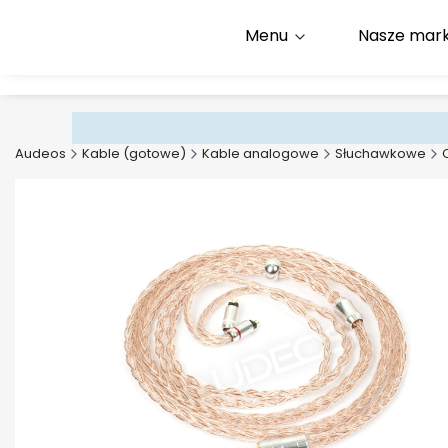
Menu
Nasze mark
Infolinia:
+48 500 600 9
E-mail:
kontakt@audeos
Audeos
Kable (gotowe)
Kable analogowe
Słuchawkowe