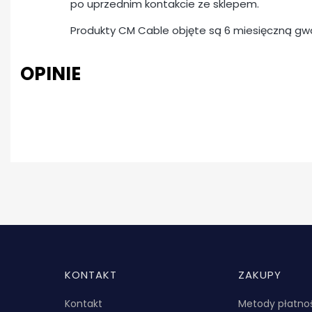
po uprzednim kontakcie ze sklepem.
Produkty CM Cable objęte są 6 miesięczną gw
OPINIE
Linki w stopce
KONTAKT
ZAKUPY
Kontakt
Metody płatno