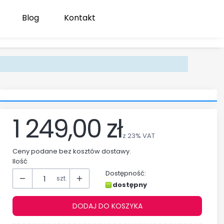
Blog
Kontakt
Produk
Zaloguj się
Koszyk
1 249,00 zł
z
23%
VAT
Ceny podane bez kosztów dostawy.
Ilość
Dostępność:
szt.
dostępny
DODAJ DO KOSZYKA