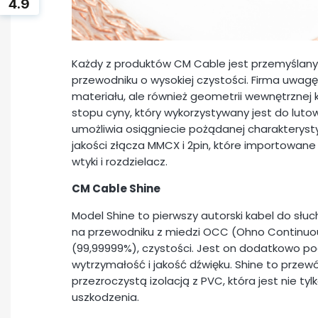
4.9
Każdy z produktów CM Cable jest przemyślany
przewodniku o wysokiej czystości. Firma uwagę
materiału, ale również geometrii wewnętrznej 
stopu cyny, który wykorzystywany jest do lutow
umożliwia osiągniecie pożądanej charakteryst
jakości złącza MMCX i 2pin, które importowane 
wtyki i rozdzielacz.
CM Cable Shine
Model Shine to pierwszy autorski kabel do sł
na przewodniku z miedzi OCC (Ohno Continuous
(99,99999%), czystości. Jest on dodatkowo po
wytrzymałość i jakość dźwięku. Shine to przewó
przezroczystą izolacją z PVC, która jest nie ty
uszkodzenia.