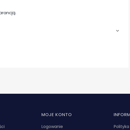
arancją.
MOJE KONTO
INFOR
ści
Logowanie
Polityk