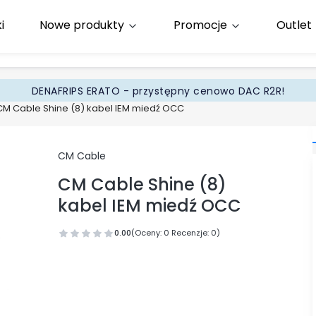
i
Nowe produkty
Promocje
Outlet
65
.pl
DENAFRIPS ERATO - przystępny cenowo DAC R2R!
CM Cable Shine (8) kabel IEM miedź OCC
CM Cable
CM Cable Shine (8)
kabel IEM miedź OCC
0.00
(Oceny: 0 Recenzje: 0)
Przejdź do sekcji Opinie
Wybierz wariant produktu:
Poszczególne warianty mogą różnić się ceną