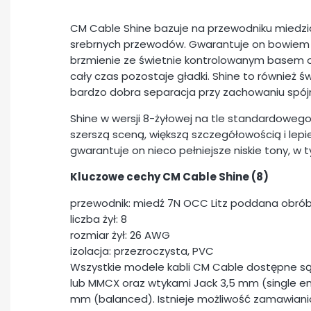
CM Cable Shine bazuje na przewodniku miedzi
srebrnych przewodów. Gwarantuje on bowiem 
brzmienie ze świetnie kontrolowanym basem o
cały czas pozostaje gładki. Shine to również
bardzo dobra separacja przy zachowaniu spój
Shine w wersji 8-żyłowej na tle standardowego
szerszą sceną, większą szczegółowością i le
gwarantuje on nieco pełniejsze niskie tony, 
Kluczowe cechy CM Cable Shine (8)
przewodnik: miedź 7N OCC Litz poddana obrób
liczba żył: 8
rozmiar żył: 26 AWG
izolacja: przezroczysta, PVC
Wszystkie modele kabli CM Cable dostępne są
lub MMCX oraz wtykami Jack 3,5 mm (single en
mm (balanced). Istnieje możliwość zamawiani