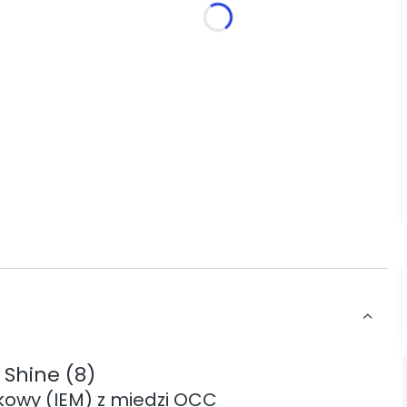
*
Wtyk
Wybierz
Shine (8)
kowy (IEM) z miedzi OCC