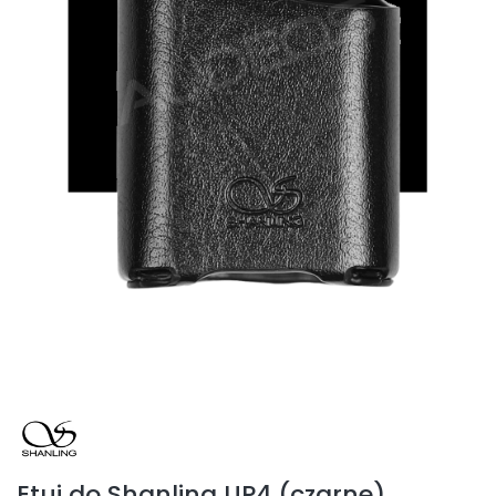
Etui do Shanling UP4 (czarne)