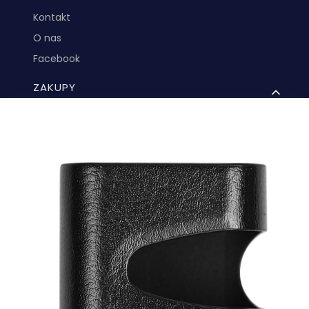
Kontakt
O nas
Facebook
ZAKUPY
Metody płatności
Koszty wysyłki
Regulamin Zakupów
Reklamacje
MOJE KONTO
Logowanie
Moje zamówienia
Ustawienia konta