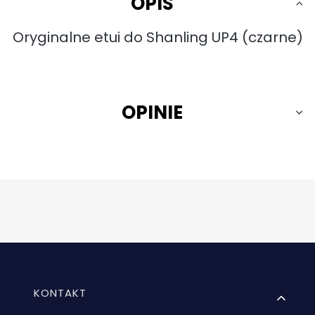
OPIS
Oryginalne etui do Shanling UP4 (czarne)
OPINIE
Linki w stopce
KONTAKT