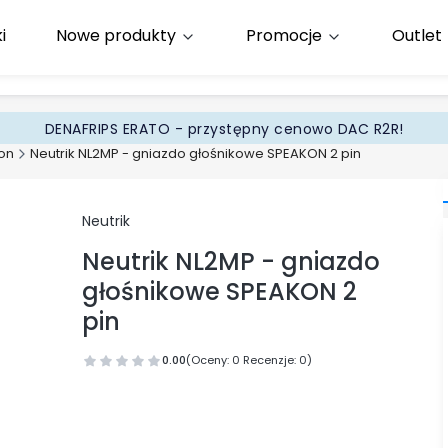
i
Nowe produkty
Promocje
Outlet
65
.pl
DENAFRIPS ERATO - przystępny cenowo DAC R2R!
on
Neutrik NL2MP - gniazdo głośnikowe SPEAKON 2 pin
Neutrik
Neutrik NL2MP - gniazdo
głośnikowe SPEAKON 2
pin
0.00
(Oceny: 0 Recenzje: 0)
Przejdź do sekcji Opinie