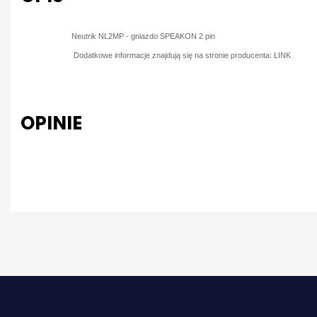
Neutrik NL2MP - gniazdo SPEAKON 2 pin
Dodatkowe informacje znajdują się na stronie producenta:
LINK
OPINIE