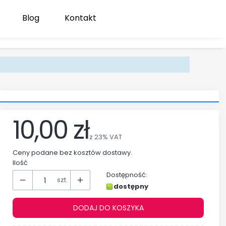
Blog
Kontakt
Produk
Zaloguj się
Koszyk
10,00 zł
z
23%
VAT
Ceny podane bez kosztów dostawy.
Ilość
Dostępność:
szt.
dostępny
DODAJ DO KOSZYKA