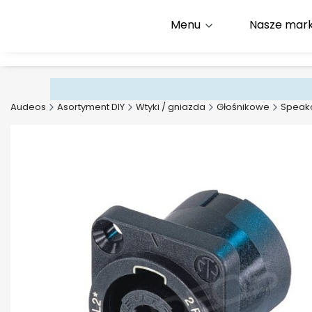
Menu
Nasze mark
Infolinia:
+48 500 600 9
E-mail:
kontakt@audeos
Audeos
Asortyment DIY
Wtyki / gniazda
Głośnikowe
Speak