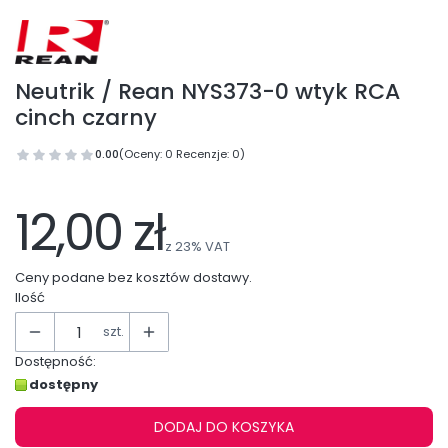
Neutrik / Rean NYS373-0 wtyk RCA
cinch czarny
0.00
(Oceny: 0 Recenzje: 0)
Przejdź do sekcji Opinie
12,00 zł
z
23%
VAT
Ceny podane bez kosztów dostawy.
Ilość
szt.
Dostępność:
dostępny
DODAJ DO KOSZYKA