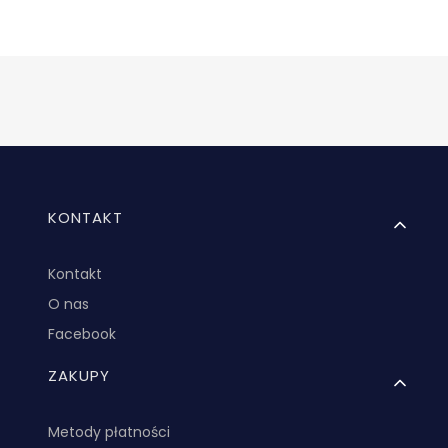
Linki w stopce
KONTAKT
Kontakt
O nas
Facebook
ZAKUPY
Metody płatności