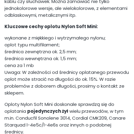
kablu czy słuchawek. Można zamawiać nie tylko
jednokolorowe wersje, ale wielokolorowe, z elementami
odblaskowymi, metalicznymi itp.
Kluczowe cechy oplotu Nylon Soft Mini:
wykonane z miękkiego i wytrzymałego nylonu;
oplot typu multifilament;
średnica zewnętrzna ok. 2,5 mm;
średnica wewnętrzna ok. 1,5 mm;
cena za 1 mb
Uwaga: W zależności od średnicy oplatanego przewodu
oplot może stracić na długości do ok. 15%. W razie
problemów z doborem długości, prosimy o kontakt ze
sklepem.
Oploty Nylon Soft Mini doskonale sprawdzą się do
oplatania
pojedynczych żył
wielu przewodów, w tym
m.in. Conducfil Sonolene 3014, Cordial CMK209, Canare
Starquad l-4e5c/l-4e6s oraz innych o podobnej
średnicy.