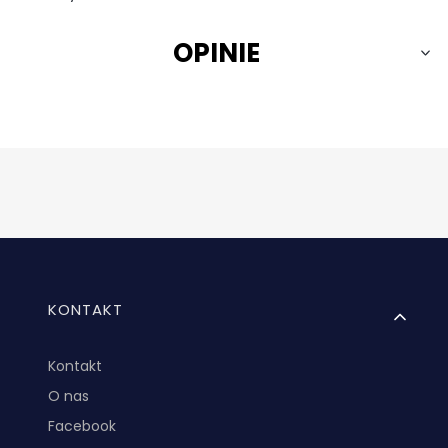
OPINIE
Linki w stopce
KONTAKT
Kontakt
O nas
Facebook