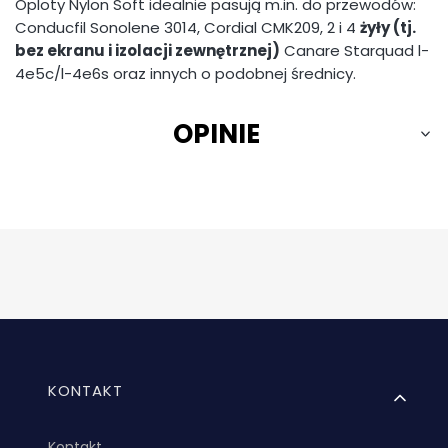
Oploty Nylon Soft idealnie pasują m.in. do przewodów:
Conducfil Sonolene 3014, Cordial CMK209, 2 i 4
żyły (tj.
bez ekranu i izolacji zewnętrznej)
Canare Starquad l-
4e5c/l-4e6s oraz innych o podobnej średnicy.
OPINIE
Linki w stopce
KONTAKT
Kontakt