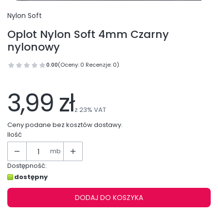
Nylon Soft
Oplot Nylon Soft 4mm Czarny
nylonowy
0.00
(Oceny: 0 Recenzje: 0)
Przejdź do sekcji Opinie
3,99 zł
z
23%
VAT
Ceny podane bez kosztów dostawy.
Ilość
mb
Dostępność:
dostępny
DODAJ DO KOSZYKA