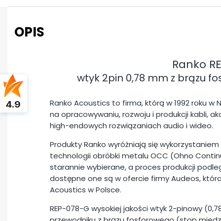
OPIS
Ranko R
wtyk 2pin 0,78 mm z brązu f
Ranko Acoustics to firma, którą w 1992 roku w 
4.9
na opracowywaniu, rozwoju i produkcji kabli, 
high-endowych rozwiązaniach audio i wideo.
Produkty Ranko wyróżniają się wykorzystanie
technologii obróbki metalu OCC (Ohno Contin
starannie wybierane, a proces produkcji podlega
dostępne one są w ofercie firmy Audeos, któ
Acoustics w Polsce.
REP-078-G wysokiej jakości wtyk 2-pinowy (0,78
przewodniku z brązu fosforowego (stop miedzi, 