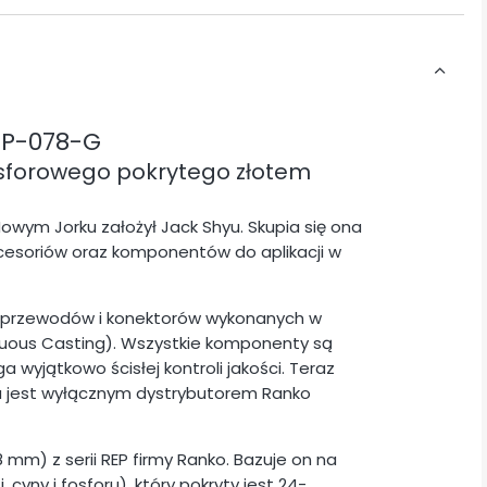
EP-078-G
osforowego pokrytego złotem
Nowym Jorku założył Jack Shyu. Skupia się ona
akcesoriów oraz komponentów do aplikacji w
m przewodów i konektorów wykonanych w
uous Casting). Wszystkie komponenty są
 wyjątkowo ścisłej kontroli jakości. Teraz
ra jest wyłącznym dystrybutorem Ranko
 mm) z serii REP firmy Ranko.
Bazuje on na
cyny i fosforu), który pokryty jest 24-