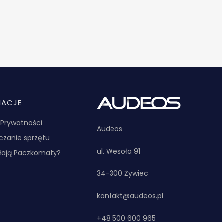
MACJE
a Prywatności
Audeos
zanie sprzętu
ul. Wesoła 91
ałają Paczkomaty?
34-300 Żywiec
kontakt@audeos.pl
+48 500 600 965