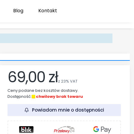
Blog
Kontakt
Produk
Zaloguj się
Koszyk
69,00 zł
z
23%
VAT
Ceny podane bez kosztów dostawy.
Dostępność:
chwilowy brak towaru
Powiadom mnie o dostępności