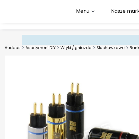
Menu
Nasze mark
Infolinia:
+48 500 600 9
E-mail:
kontakt@audeos
Audeos
Asortyment DIY
Wtyki / gniazda
Słuchawkowe
Rank