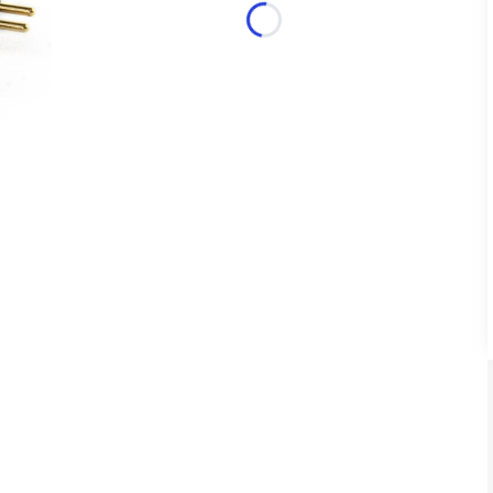
*
srebrne - Brak
Kolor
srebrne
- Brak