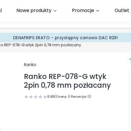
i
Nowe produkty
Promocje
Outlet
65
.pl
DENAFRIPS ERATO - przystępny cenowo DAC R2R!
o REP-078-G wtyk 2pin 0,78 mm pozłacany
Ranko
Ranko REP-078-G wtyk
2pin 0,78 mm pozłacany
0.00
(Oceny: 0 Recenzje: 0)
Przejdź do sekcji Opinie
Wybierz wariant produktu:
Poszczególne warianty mogą różnić się ceną