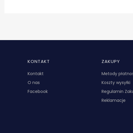
Linki w stopce
KONTAKT
ZAKUPY
Kontakt
Metody płatno
O nas
Koszty wysyłki
Facebook
Regulamin Za
Reklamacje