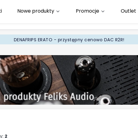
i
Nowe produkty
Promocje
Outlet
65
.pl
DENAFRIPS ERATO - przystępny cenowo DAC R2R!
y:
2