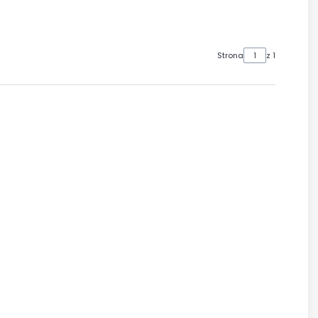
Strona
z 1