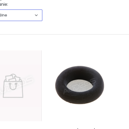
Domyślne
nie:
ślne