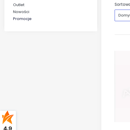
Sortowa
Outlet
Nowości
Domy
Promocje
Koniec menu
4.9