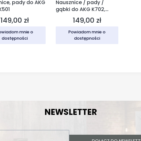
nice, pady do AKG
Nausznice / pady /
K501
gąbki do AKG K702,
welurowe (para)
149,00 zł
149,00 zł
Cena
Cena
owiadom mnie o
Powiadom mnie o
dostępności
dostępności
NEWSLETTER
DOŁĄCZ DO NEWSLETT