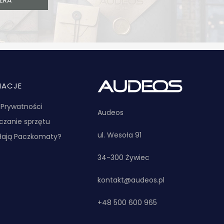
MACJE
a Prywatności
Audeos
zanie sprzętu
ul. Wesoła 91
ałają Paczkomaty?
34-300 Żywiec
kontakt@audeos.pl
+48 500 600 965