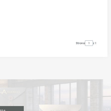
Strona
z 1
ERA