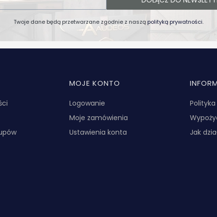
Twoje dane będą przetwarzane zgodnie z naszą
polityką prywatności
.
MOJE KONTO
INFOR
ści
Logowanie
Polityk
Moje zamówienia
Wypożyc
kupów
Ustawienia konta
Jak dzi