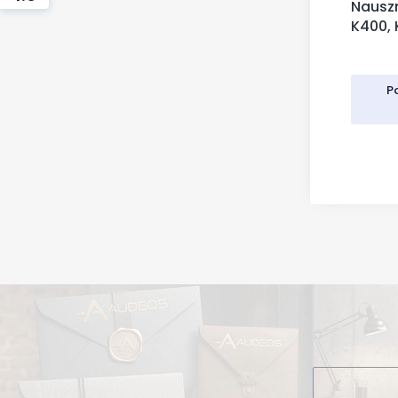
Nausz
K400, 
P