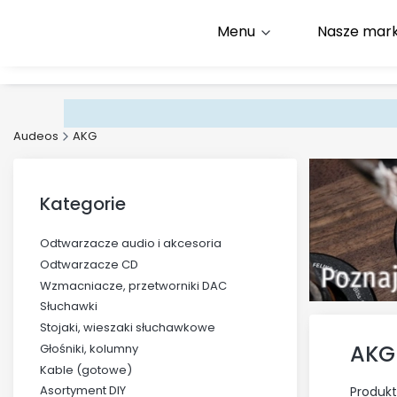
Menu
Nasze mark
Infolinia:
+48 500 600 9
E-mail:
kontakt@audeos
Audeos
AKG
Kategorie
Odtwarzacze audio i akcesoria
Odtwarzacze CD
Wzmacniacze, przetworniki DAC
Słuchawki
Stojaki, wieszaki słuchawkowe
AKG
Głośniki, kolumny
Kable (gotowe)
Asortyment DIY
Produkt