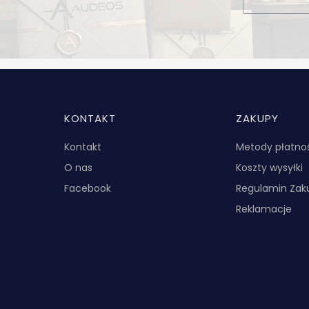
Linki w stopce
KONTAKT
ZAKUPY
Kontakt
Metody płatno
O nas
Koszty wysyłki
Facebook
Regulamin Za
Reklamacje