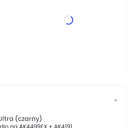
Wybierz wariant produktu:
Poszczególne warianty mogą różnić się ceną
*
Etui
Wybierz
ltra (czarny)
dio na AK4499EX + AK4191