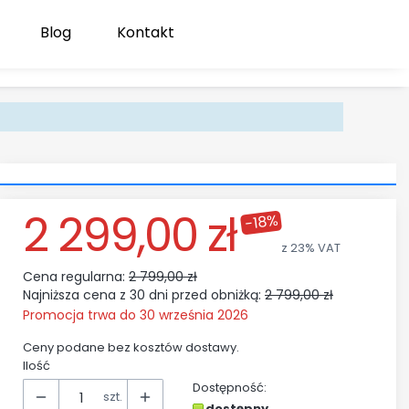
Blog
Kontakt
Produk
Zaloguj się
Koszyk
2 299,00 zł
-18%
z
23%
VAT
Cena regularna:
2 799,00 zł
Najniższa cena z 30 dni przed obniżką:
2 799,00 zł
Promocja trwa do 30 września 2026
Ceny podane bez kosztów dostawy.
Ilość
Dostępność:
szt.
dostępny