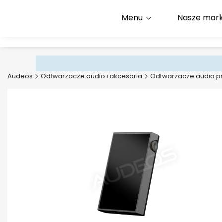
Menu
Nasze mark
Infolinia:
+48 500 600 9
E-mail:
kontakt@audeos
Audeos
Odtwarzacze audio i akcesoria
Odtwarzacze audio p