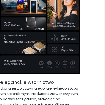
 eleganckie wzornictwo
wykonanej z wytrzymałego, ale lekkiego stopu
rnym lub srebrnym. Producent zerwał przy tym
 odtwarzaczy audio, stawiając na
ztałcie. Ma ona wyraźnie wyprofilowane