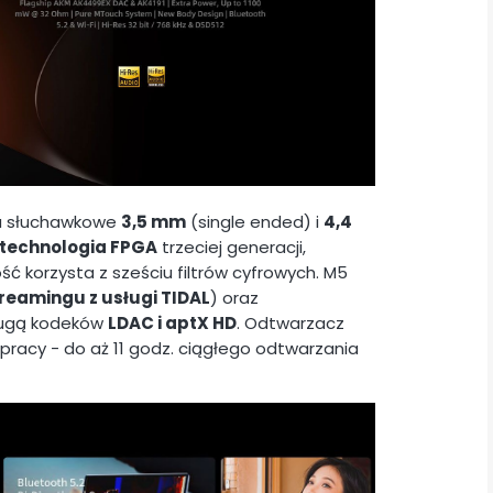
ia słuchawkowe
3,5 mm
(single ended) i
4,4
technologia FPGA
trzeciej generacji,
 korzysta z sześciu filtrów cyfrowych. M5
streamingu z usługi TIDAL
) oraz
ługą kodeków
LDAC i aptX HD
. Odtwarzacz
racy - do aż 11 godz. ciągłego odtwarzania