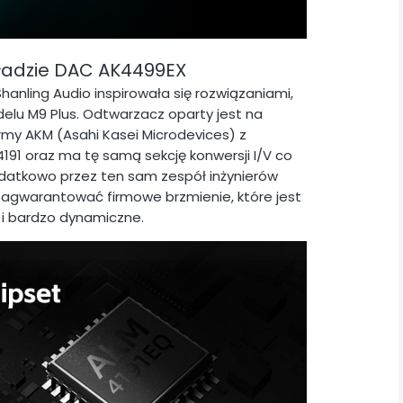
kładzie DAC AK4499EX
anling Audio inspirowała się rozwiązaniami,
lu M9 Plus. Odtwarzacz oparty jest na
rmy AKM (Asahi Kasei Microdevices) z
 oraz ma tę samą sekcję konwersji I/V co
dodatkowo przez ten sam zespół inżynierów
zagwarantować firmowe brzmienie, które jest
e i bardzo dynamiczne.