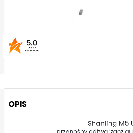
5.0
OCENA
PRODUKTU
OPIS
Shanling M5 U
przenośny odtwarzacz au