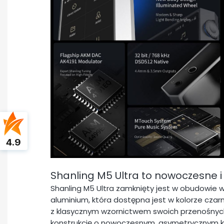
4.9
Shanling M5 Ultra to nowoczesne i
Shanling M5 Ultra zamknięty jest w obudowie 
aluminium, która dostępna jest w kolorze cza
z klasycznym wzornictwem swoich przenośnych
konstrukcję o nowoczesnym, asymetrycznym ks