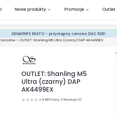
i
Nowe produkty
Promocje
Outlet
65
.pl
DENAFRIPS ERATO - przystępny cenowo DAC R2R!
rzenośne
OUTLET: Shanling M5 Ultra (czarny) DAP AK4499EX
OUTLET: Shanling M5
Ultra (czarny) DAP
AK4499EX
0.00
(Oceny: 0 Recenzje: 0)
Przejdź do sekcji Opinie