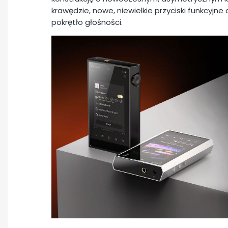
krawędzie, nowe, niewielkie przyciski funkcyjn
pokrętło głośności.