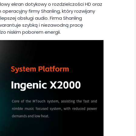
owy ekran dotykowy o rozdzielczości HD oraz
m operacyjny firmy Shanling, który rozwijany
lepszej obsługi audio. Firma Shanling
gwarantuje szybką i niezawodną pracę
zo niskim poborem energii.