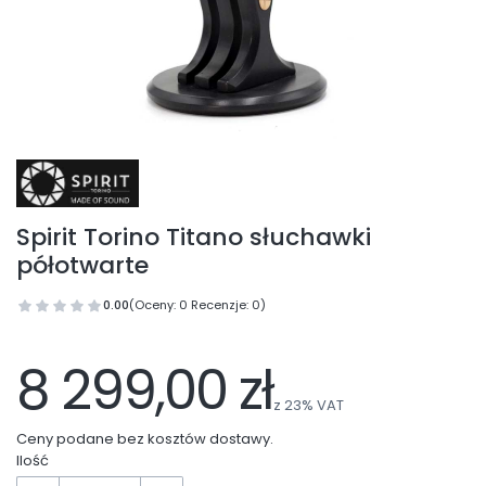
Spirit Torino Titano słuchawki
półotwarte
0.00
(Oceny: 0 Recenzje: 0)
Przejdź do sekcji Opinie
8 299,00 zł
z
23%
VAT
Ceny podane bez kosztów dostawy.
Ilość