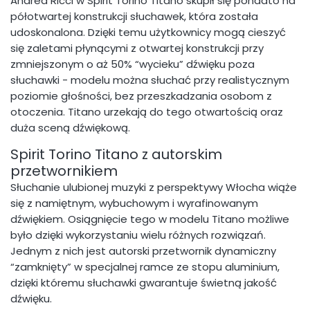
Andrea Ricci w Spirit Torino Titano skupił się ponadto na
półotwartej konstrukcji słuchawek, która została
udoskonalona. Dzięki temu użytkownicy mogą cieszyć
się zaletami płynącymi z otwartej konstrukcji przy
zmniejszonym o aż 50% “wycieku” dźwięku poza
słuchawki - modelu można słuchać przy realistycznym
poziomie głośności, bez przeszkadzania osobom z
otoczenia. Titano urzekają do tego otwartością oraz
duża sceną dźwiękową.
Spirit Torino Titano z autorskim
przetwornikiem
Słuchanie ulubionej muzyki z perspektywy Włocha wiąże
się z namiętnym, wybuchowym i wyrafinowanym
dźwiękiem. Osiągnięcie tego w modelu Titano możliwe
było dzięki wykorzystaniu wielu różnych rozwiązań.
Jednym z nich jest autorski przetwornik dynamiczny
“zamknięty” w specjalnej ramce ze stopu aluminium,
dzięki któremu słuchawki gwarantuje świetną jakość
dźwięku.