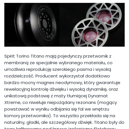
Spirit Torino Titano mają pojedynczy przetwornik z
membraną ze specjalnie wybranego materiału, co
umożliwia reprodukcję szerokiego pasma i wysoką
rozdzielczość. Producent wykorzystał dodatkowo
bardzo mocny magnes neodymowy, który gwarantuje
rewelacyjną kontrolę dźwięku i wysoką dynamikę, oraz
unikatową podstawę z maty tłumiącej Dynamat
Xtreme, co niweluje niepożądany rezonans (mogący
powstawać w wyniku odbijania się fal we wnętrzu
komory przetwornika). To wszystko przekłada się na
naturalny, gładki, ale szczegółowy dźwięk. Titano były do
tego kalibrowane pod krzywe izofoniczne Fletchera-