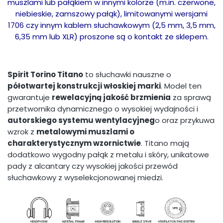
muszlami lub pałąkiem w innymi kolorze (m.in. czerwone,
niebieskie, zamszowy pałąk), limitowanymi wersjami
1706 czy innym kablem słuchawkowym (2,5 mm, 3,5 mm,
6,35 mm lub XLR) proszone są o kontakt ze sklepem.
Spirit Torino Titano
to słuchawki nauszne o
półotwartej konstrukcji włoskiej marki
. Model ten
gwarantuje
rewelacyjną jakość brzmienia
za sprawą
przetwornika dynamicznego o wysokiej wydajności i
autorskiego systemu wentylacyjneg
o oraz przykuwa
wzrok z
metalowymi muszlami o
charakterystycznym wzornictwie
. Titano mają
dodatkowo wygodny pałąk z metalu i skóry, unikatowe
pady z alcantary czy wysokiej jakości przewód
słuchawkowy z wyselekcjonowanej miedzi.