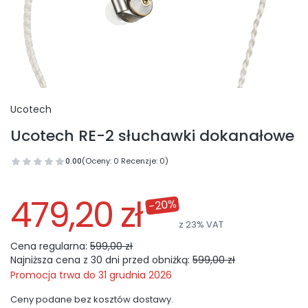
Ucotech
Ucotech RE-2 słuchawki dokanałowe
0.00
(Oceny: 0 Recenzje: 0)
Przejdź do sekcji Opinie
479,20 zł
-20%
z
23%
VAT
Cena regularna:
599,00 zł
Najniższa cena z 30 dni przed obniżką:
599,00 zł
Promocja trwa do 31 grudnia 2026
Ceny podane bez kosztów dostawy.