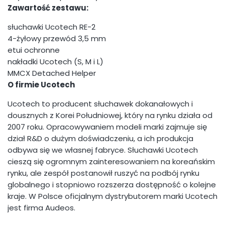
Zawartość zestawu:
słuchawki Ucotech RE-2
4-żyłowy przewód 3,5 mm
etui ochronne
nakładki Ucotech (S, M i L)
MMCX Detached Helper
O firmie Ucotech
Ucotech to producent słuchawek dokanałowych i
dousznych z Korei Południowej, który na rynku działa od
2007 roku. Opracowywaniem modeli marki zajmuje się
dział R&D o dużym doświadczeniu, a ich produkcja
odbywa się we własnej fabryce. Słuchawki Ucotech
cieszą się ogromnym zainteresowaniem na koreańskim
rynku, ale zespół postanowił ruszyć na podbój rynku
globalnego i stopniowo rozszerza dostępność o kolejne
kraje. W Polsce oficjalnym dystrybutorem marki Ucotech
jest firma Audeos.