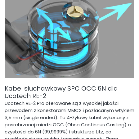
Kabel słuchawkowy SPC OCC 6N dla
Ucotech RE-2
Ucotech RE-2 Pro oferowane są z wysokiej jakości
przewodem z konektorami MMCX i pozłacanym wtykiem
3,5 mm (single ended). To 4-żyłowy kabel wykonany z
posrebrzanej miedzi OCC (Ohno Continous Casting) o
czystości do 6N (99,9999%) i strukturze Litz, co
przekłada się na szybką transmisję sygnału. Firma