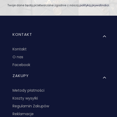
Twoje dane będą przetwarzane zgodnie z naszą
polityką prywatności
.
Linki w stopce
KONTAKT
Kontakt
O nas
Facebook
ZAKUPY
Metody płatności
Koszty wysyłki
Regulamin Zakupów
Reklamacje