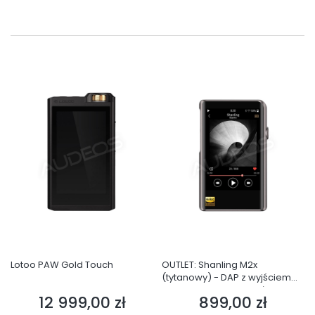
Lotoo PAW Gold Touch
OUTLET: Shanling M2x
(tytanowy) - DAP z wyjściem
zbalansowanym i obsługą
12 999,00 zł
899,00 zł
Cena
Cena
TIDAL-a