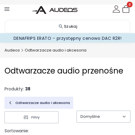
Produ
Szukaj
DENAFRIPS ERATO - przystępny cenowo DAC R2R!
Audeos
Odtwarzacze audio i akcesoria
Odtwarzacze audio przenośne
Produkty:
38
Odtwarzacze audio i akcesoria
Domyślne
Filtry
Domyślne
Sortowanie: