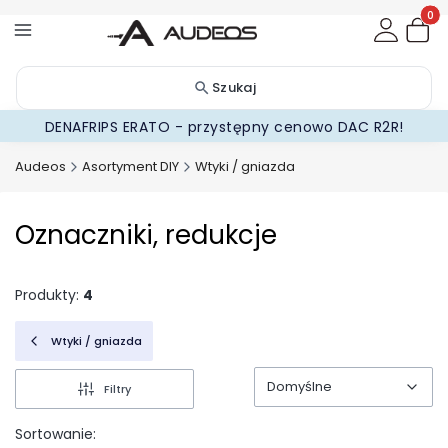
Produ
Szukaj
DENAFRIPS ERATO - przystępny cenowo DAC R2R!
Audeos
Asortyment DIY
Wtyki / gniazda
Oznaczniki, redukcje
Produkty:
4
Wtyki / gniazda
Domyślne
Filtry
Domyślne
Sortowanie: