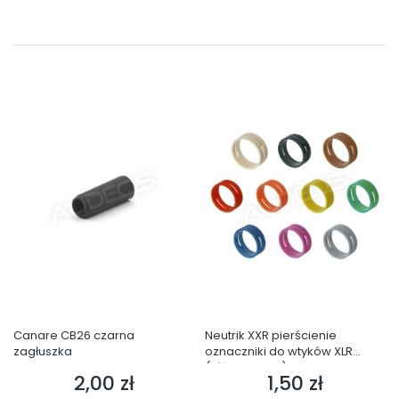
Canare CB26 czarna
Neutrik XXR pierścienie
zagłuszka
oznaczniki do wtyków XLR
(różne kolory)
2,00 zł
1,50 zł
Cena
Cena