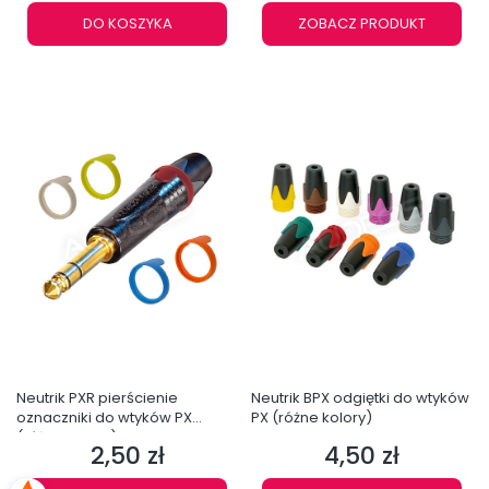
DO KOSZYKA
ZOBACZ PRODUKT
Neutrik PXR pierścienie
Neutrik BPX odgiętki do wtyków
oznaczniki do wtyków PX
PX (różne kolory)
(różne kolory)
2,50 zł
4,50 zł
Cena
Cena