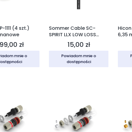
-1111 (4 szt.)
Sommer Cable SC-
Hicon
ananowe
SPIRIT LLX LOW LOSS
6,35 
kabel instrumentalny
99,00 zł
15,00 zł
ena
Cena
iadom mnie o
Powiadom mnie o
ostępności
dostępności