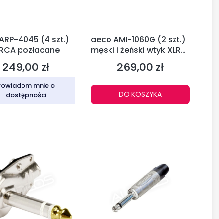
ARP-4045 (4 szt.)
aeco AMI-1060G (2 szt.)
 RCA pozłacane
męski i żeński wtyk XLR
pozłacany
249,00 zł
269,00 zł
Cena
Cena
Powiadom mnie o
DO KOSZYKA
dostępności