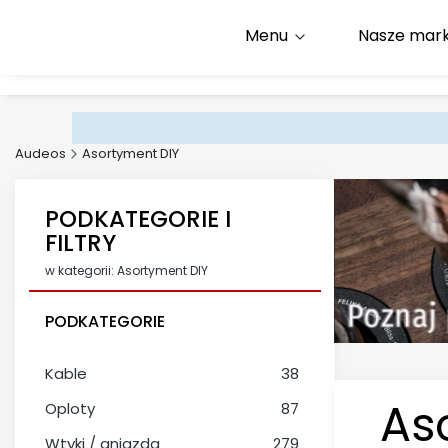
Menu
Nasze mark
Infolinia:
+48 500 600 9
E-mail:
kontakt@audeos
Audeos
Asortyment DIY
PODKATEGORIE I
FILTRY
w kategorii: Asortyment DIY
PODKATEGORIE
Kable
38
As
Oploty
87
Wtyki / gniazda
279