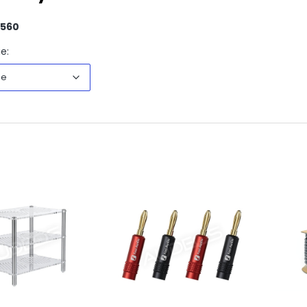
560
Domyślne
e:
ne