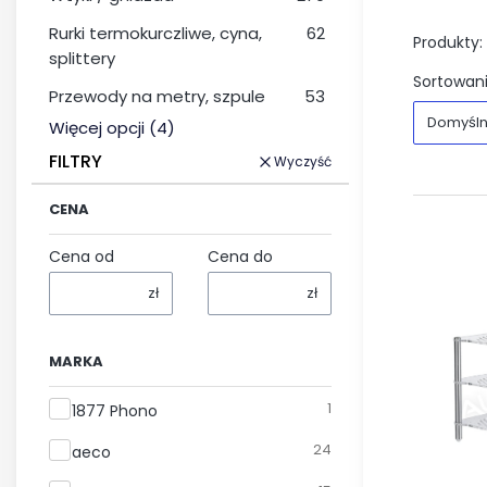
Rurki termokurczliwe, cyna,
62
Produkty:
splittery
Sortowani
Przewody na metry, szpule
53
Domyśl
Więcej opcji (4)
FILTRY
Wyczyść
CENA
Cena od
Cena do
zł
zł
MARKA
Marka
1
1877 Phono
24
aeco