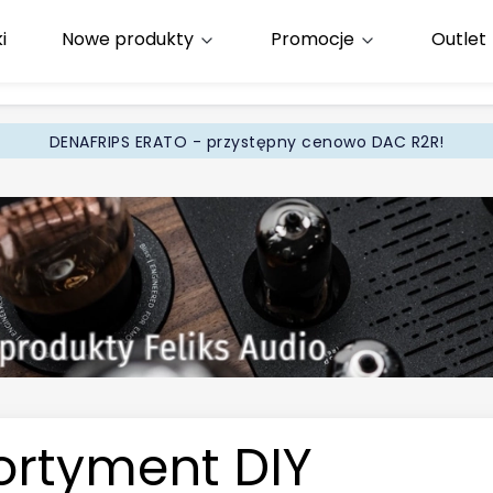
i
Nowe produkty
Promocje
Outlet
65
.pl
DENAFRIPS ERATO - przystępny cenowo DAC R2R!
ortyment DIY