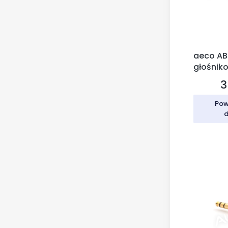
aeco AB
głośnik
3
C
Pow
d