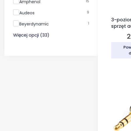
15
Amphenol
9
Audeos
3-pozio
1
Beyerdynamic
sprzęt a
2
Więcej opcji (33)
C
Pow
d