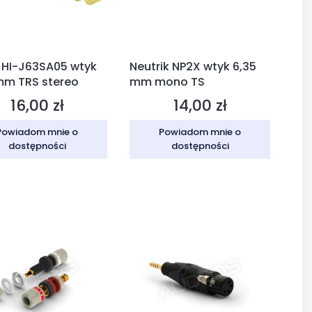
 HI-J63SA05 wtyk
Neutrik NP2X wtyk 6,35
mm TRS stereo
mm mono TS
16,00 zł
14,00 zł
Cena
Cena
Powiadom mnie o
Powiadom mnie o
dostępności
dostępności