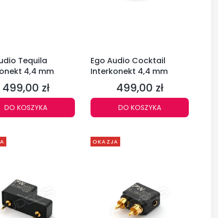
udio Tequila
Ego Audio Cocktail
konekt 4,4 mm
Interkonekt 4,4 mm
499,00 zł
499,00 zł
Cena
Cena
DO KOSZYKA
DO KOSZYKA
JA
OKAZJA