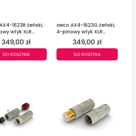
AX4-1623R żeński,
aeco AX4-1623G żeński,
owy wtyk XLR
4-pinowy wtyk XLR
owane)
(pozłacane)
349,00 zł
349,00 zł
Cena
Cena
DO KOSZYKA
DO KOSZYKA