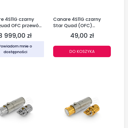
e 4S11G czarny
Canare 4S11G czarny
Quad OFC przewód
Star Quad (OFC)
ikowy (szpula
przewód głośnikowy
3 999,00 zł
49,00 zł
Cena
Cena
)
Powiadom mnie o
DO KOSZYKA
dostępności