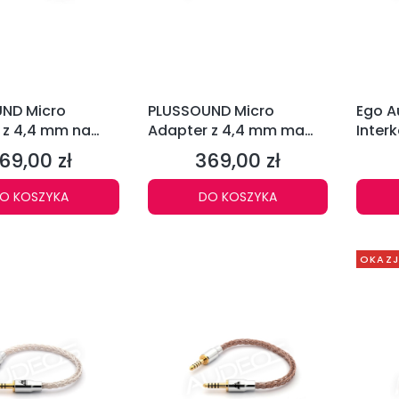
ND Micro
PLUSSOUND Micro
Ego A
 z 4,4 mm na
Adapter z 4,4 mm ma
Inter
 (PPH)
3,5 mm (PPH)
69,00 zł
369,00 zł
ena
Cena
O KOSZYKA
DO KOSZYKA
OKAZ