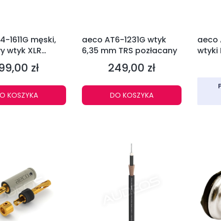
4-1611G męski,
aeco AT6-1231G wtyk
aeco 
y wtyk XLR
6,35 mm TRS pozłacany
wtyki
any)
99,00 zł
249,00 zł
ena
Cena
O KOSZYKA
DO KOSZYKA