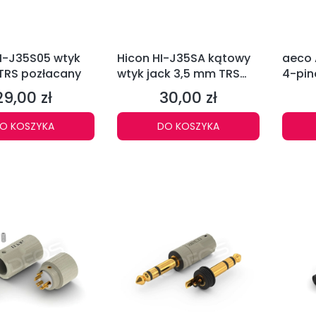
I-J35S05 wtyk
Hicon HI-J35SA kątowy
aeco 
TRS pozłacany
wtyk jack 3,5 mm TRS
4-pin
stereo
(rod
29,00 zł
30,00 zł
Cena
Cena
O KOSZYKA
DO KOSZYKA