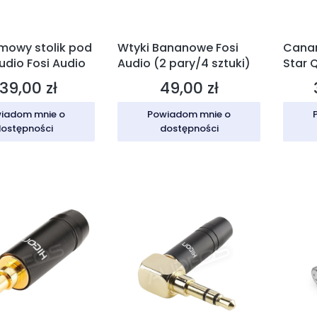
mowy stolik pod
Wtyki Bananowe Fosi
Canar
udio Fosi Audio
Audio (2 pary/4 sztuki)
Star 
głośn
39,00 zł
49,00 zł
ena
Cena
100m
iadom mnie o
Powiadom mnie o
ostępności
dostępności