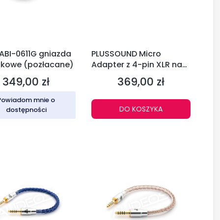
ABI-0611G gniazda
PLUSSOUND Micro
ikowe (pozłacane)
Adapter z 4-pin XLR na
4,4 mm (PPH)
349,00 zł
369,00 zł
Cena
Cena
Powiadom mnie o
DO KOSZYKA
dostępności