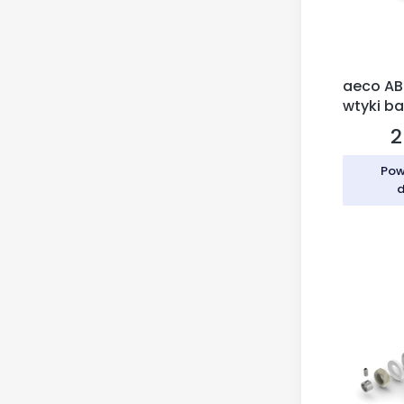
aeco ABP
wtyki b
2
C
Pow
d