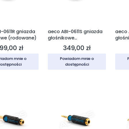
I-0611R gniazda
aeco ABI-0611S gniazda
aeco 
owe (rodowane)
głośnikowe
głośn
(posrebrzane)
99,00 zł
349,00 zł
ena
Cena
iadom mnie o
Powiadom mnie o
ostępności
dostępności