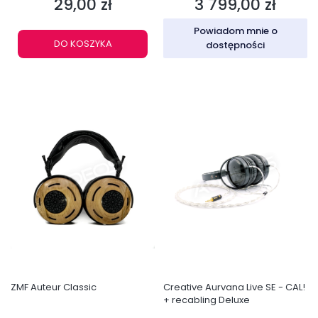
29,00 zł
3 799,00 zł
Cena
Cena
Powiadom mnie o
DO KOSZYKA
dostępności
ZMF Auteur Classic
Creative Aurvana Live SE - CAL!
+ recabling Deluxe