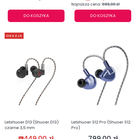
699,00 zł
Najniższa cena:
DO KOSZYKA
DO KOSZYKA
OKAZJA
Letshuoer D13 (Shuoer D13)
Letshuoer S12 Pro (Shuoer S12
czarne 3,5 mm
Pro)
449,00 zł
799,00 zł
Cena promocyjna
Cena