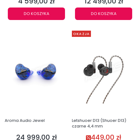
4 599,00 zł
12 499,00 zł
Cena
Cena
DO KOSZYKA
DO KOSZYKA
OKAZJA
Aroma Audio Jewel
Letshuoer D13 (Shuoer D13)
czarne 4,4 mm
24 999,00 zł
449,00 zł
Cena
Cena promocyjna