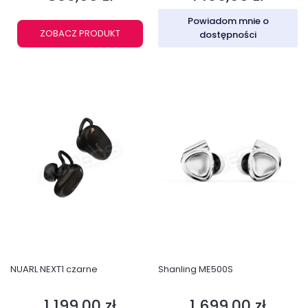
Powiadom mnie o
ZOBACZ PRODUKT
dostępności
NUARL NEXT1 czarne
Shanling ME500S
1 199,00 zł
1 699,00 zł
Cena
Cena