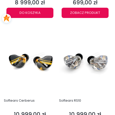
8 999,00 zł
699,00 zł
Cena
Cena
DO KOSZYKA
ZOBACZ PRODUKT
Softears Cerberus
Softears RS10
10 999,00 zł
10 999,00 zł
Cena
Cena