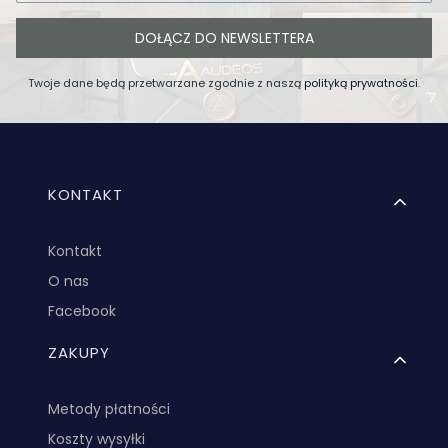
DOŁĄCZ DO NEWSLETTERA
Twoje dane będą przetwarzane zgodnie z naszą
polityką prywatności
.
Linki w stopce
KONTAKT
Kontakt
O nas
Facebook
ZAKUPY
Metody płatności
Koszty wysyłki