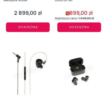
Metalure Wave
Lotoo LE-M1
2 899,00 zł
899,00 zł
Cena
Cena promocyjna
1 349,00 zł
Najniższa cena:
DO KOSZYKA
DO KOSZYKA