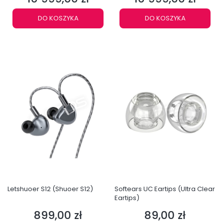
DO KOSZYKA
DO KOSZYKA
Letshuoer S12 (Shuoer S12)
Softears UC Eartips (Ultra Clear
Eartips)
899,00 zł
89,00 zł
Cena
Cena