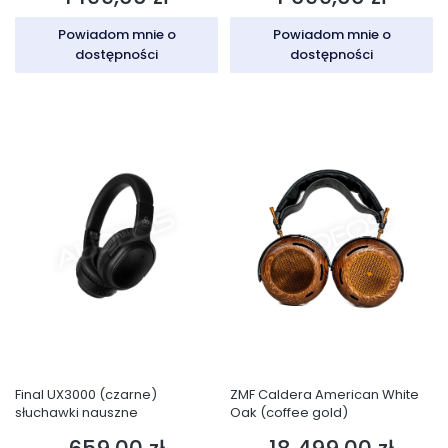
Powiadom mnie o
Powiadom mnie o
dostępności
dostępności
Final UX3000 (czarne)
ZMF Caldera American White
słuchawki nauszne
Oak (coffee gold)
Cena
Cena