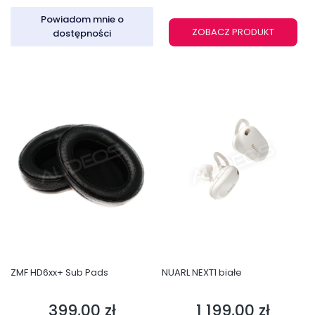
Powiadom mnie o
ZOBACZ PRODUKT
dostępności
ZMF HD6xx+ Sub Pads
NUARL NEXT1 białe
399,00 zł
1 199,00 zł
Cena
Cena