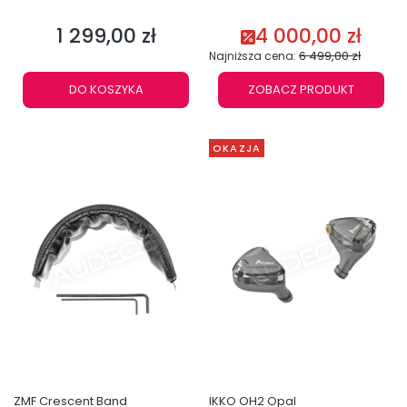
1 299,00 zł
4 000,00 zł
Cena
Cena promocyjna
6 499,00 zł
Najniższa cena:
DO KOSZYKA
ZOBACZ PRODUKT
OKAZJA
ZMF Crescent Band
IKKO OH2 Opal