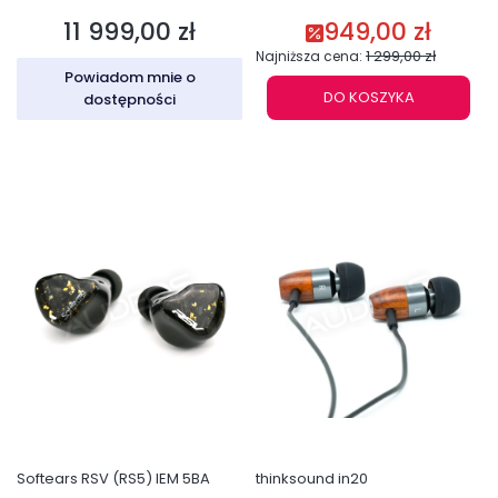
11 999,00 zł
949,00 zł
Cena
Cena promocyjna
1 299,00 zł
Najniższa cena:
Powiadom mnie o
DO KOSZYKA
dostępności
Softears RSV (RS5) IEM 5BA
thinksound in20