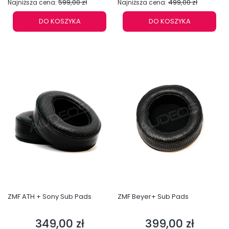
599,00 zł
499,00 zł
Najniższa cena:
Najniższa cena:
DO KOSZYKA
DO KOSZYKA
ZMF ATH + Sony Sub Pads
ZMF Beyer+ Sub Pads
349,00 zł
399,00 zł
Cena
Cena