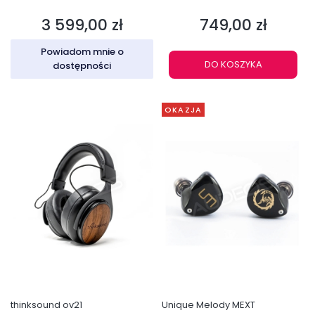
3 599,00 zł
749,00 zł
Cena
Cena
Powiadom mnie o
DO KOSZYKA
dostępności
OKAZJA
thinksound ov21
Unique Melody MEXT