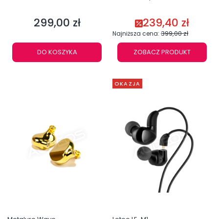
299,00 zł
239,40 zł
Cena
Cena promocyjna
399,00 zł
Najniższa cena:
DO KOSZYKA
ZOBACZ PRODUKT
OKAZJA