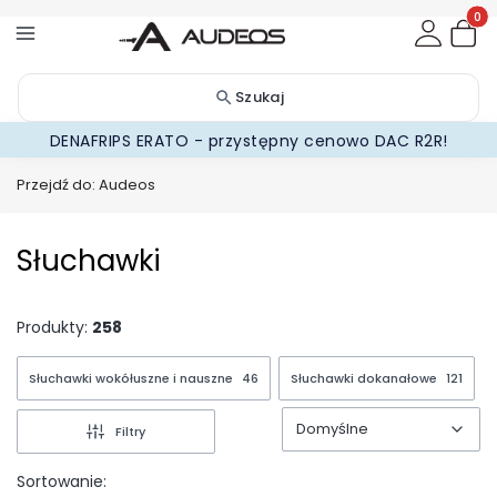
Produ
Szukaj
DENAFRIPS ERATO - przystępny cenowo DAC R2R!
Przejdź do:
Audeos
Słuchawki
Produkty:
258
Słuchawki wokółuszne i nauszne
46
Słuchawki dokanałowe
121
Domyślne
Filtry
Domyślne
Sortowanie: