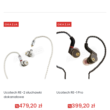
OKAZJA
OKAZJA
Ucotech RE-2 słuchawki
Ucotech RE-1 Pro
dokanałowe
479,20 zł
399,20 zł
Cena promocyjna
Cena promocyjna