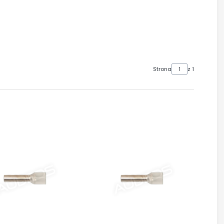
Strona
z 1