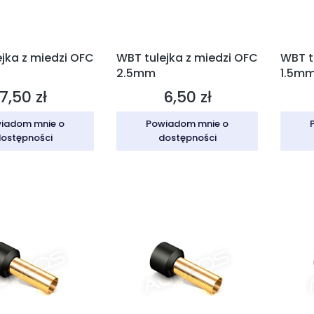
jka z miedzi OFC
WBT tulejka z miedzi OFC
WBT t
2.5mm
1.5m
7,50 zł
6,50 zł
Cena
Cena
iadom mnie o
Powiadom mnie o
ostępności
dostępności