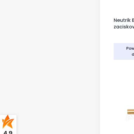
Neutrik 
zacisko
XLR cza
Pow
d
4.9