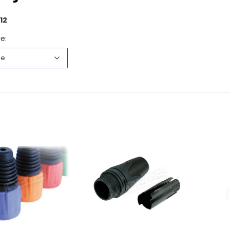
12
Domyślne
e:
ne