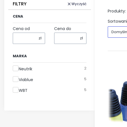
FILTRY
Wyczyść
Produkty:
CENA
Sortowani
Cena od
Cena do
Domyśl
zł
zł
MARKA
Marka
2
Neutrik
5
Viablue
5
WBT