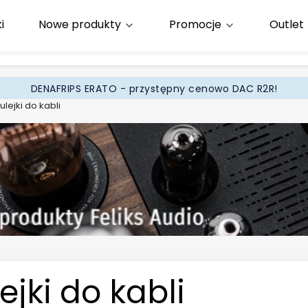
i
Nowe produkty
Promocje
Outlet
65
.pl
DENAFRIPS ERATO - przystępny cenowo DAC R2R!
ulejki do kabli
ejki do kabli