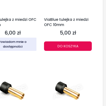
ulejka z miedzi OFC
ViaBlue tulejka z miedzi
m
OFC 10mm
6,00 zł
5,00 zł
Cena
Cena
Powiadom mnie o
DO KOSZYKA
dostępności