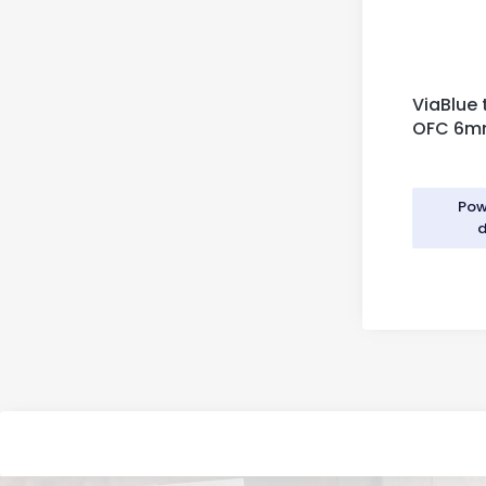
ViaBlue 
OFC 6
Pow
d