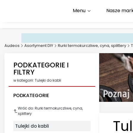
Menu
Nasze mark
Infolinia:
+48 500 600 9
E-mail:
kontakt@audeos
Audeos
Asortyment DIY
Rurki termokurczliwe, cyna, splittery
T
PODKATEGORIE I
FILTRY
w kategorii: Tulejki do kabli
PODKATEGORIE
Wróć do: Rurki termokurczliwe, cyna,
splittery
Tul
Tulejki do kabli