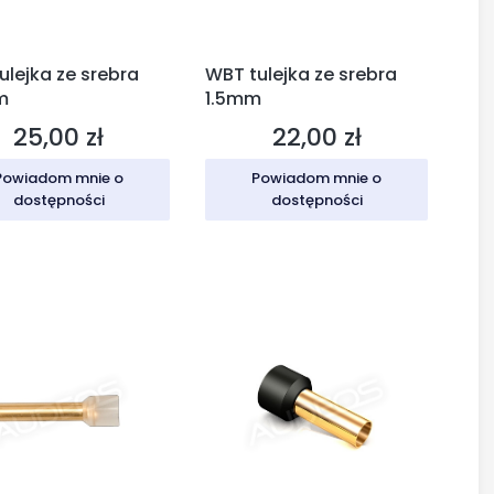
ulejka ze srebra
WBT tulejka ze srebra
m
1.5mm
25,00 zł
22,00 zł
Cena
Cena
Powiadom mnie o
Powiadom mnie o
dostępności
dostępności