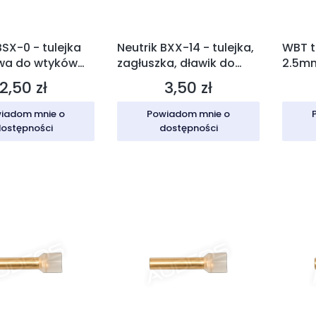
BSX-0 - tulejka
Neutrik BXX-14 - tulejka,
WBT t
wa do wtyków
zagłuszka, dławik do
2.5m
rna
wtyków XLR
2,50 zł
3,50 zł
Cena
Cena
iadom mnie o
Powiadom mnie o
ostępności
dostępności