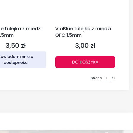
e tulejka z miedzi
ViaBlue tulejka z miedzi
2.5mm
OFC 1.5mm
3,50 zł
3,00 zł
Cena
Cena
Powiadom mnie o
DO KOSZYKA
dostępności
Strona
z 1