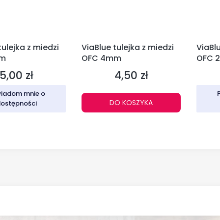
tulejka z miedzi
ViaBlue tulejka z miedzi
ViaBlu
mm
OFC 4mm
OFC 
5,00 zł
4,50 zł
Cena
Cena
iadom mnie o
DO KOSZYKA
ostępności