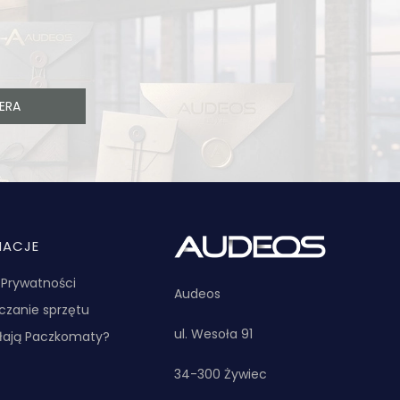
ERA
MACJE
a Prywatności
Audeos
zanie sprzętu
ul. Wesoła 91
ałają Paczkomaty?
34-300 Żywiec