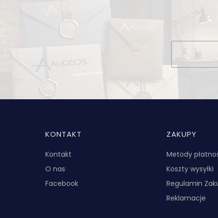
Linki w stopce
KONTAKT
ZAKUPY
Kontakt
Metody płatno
O nas
Koszty wysyłki
Facebook
Regulamin Za
Reklamacje