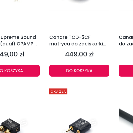
Supreme Sound
Canare TCD-5CF
Canar
 (dual) OPAMP 2
matryca do zaciskarki
do za
TC-1
49,00 zł
449,00 zł
ena
Cena
O KOSZYKA
DO KOSZYKA
OKAZJA