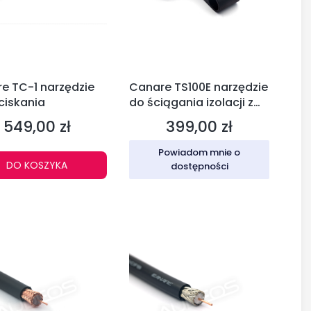
e TC-1 narzędzie
Canare TS100E narzędzie
ciskania
do ściągania izolacji z
kabli koncentrycznych
549,00 zł
399,00 zł
Cena
Cena
Powiadom mnie o
DO KOSZYKA
dostępności