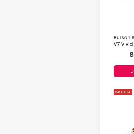
Burson 
V7 Vivid
szt.
8
C
D
OKAZJA