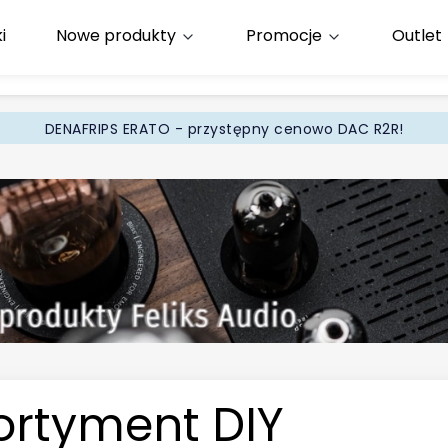
i
Nowe produkty
Promocje
Outlet
65
.pl
DENAFRIPS ERATO - przystępny cenowo DAC R2R!
ortyment DIY