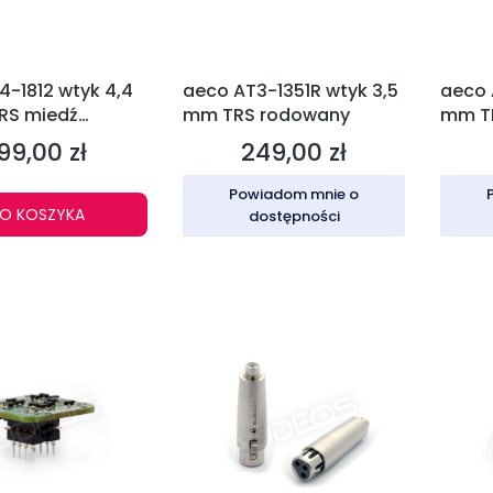
4-1812 wtyk 4,4
aeco AT3-1351R wtyk 3,5
aeco 
RS miedź
mm TRS rodowany
mm T
a
99,00 zł
249,00 zł
ena
Cena
Powiadom mnie o
O KOSZYKA
dostępności