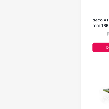
aeco AT
mm TRR
tellurow
1
C
D